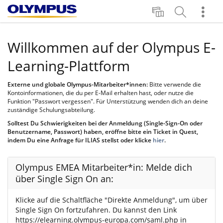
S
S
M
p
u
e
r
c
h
Willkommen auf der Olympus E-
a
h
r
c
e
z
h
e
Learning-Plattform
e
i
g
e
Externe und globale Olympus-Mitarbeiter*innen:
Bitte verwende die
n
Kontoinformationen, die du per E-Mail erhalten hast, oder nutze die
Funktion "Passwort vergessen". Für Unterstützung wenden dich an deine
zuständige Schulungsabteilung.
Solltest Du Schwierigkeiten bei der Anmeldung (Single-Sign-On oder
Benutzername, Passwort) haben, eröffne bitte ein Ticket in Quest,
indem Du eine Anfrage für ILIAS stellst oder klicke
hier
.
Olympus EMEA Mitarbeiter*in: Melde dich
über Single Sign On an:
Klicke auf die Schaltfläche "Direkte Anmeldung", um über
Single Sign On fortzufahren. Du kannst den Link
https://elearning.olympus-europa.com/saml.php in